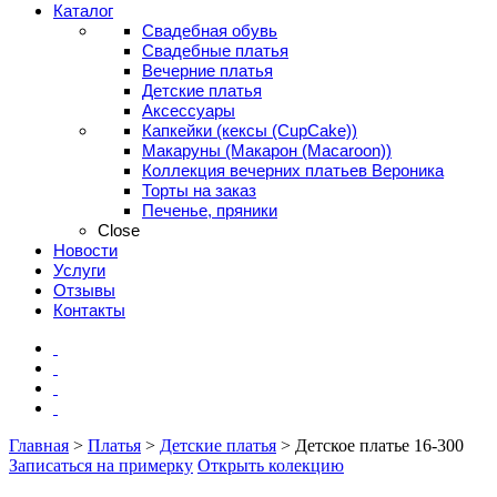
Каталог
Свадебная обувь
Свадебные платья
Вечерние платья
Детские платья
Аксессуары
Капкейки (кексы (CupCake))
Макаруны (Макарон (Мacaroon))
Коллекция вечерних платьев Вероника
Торты на заказ
Печенье, пряники
Close
Новости
Услуги
Отзывы
Контакты
Главная
>
Платья
>
Детские платья
>
Детское платье 16-300
Записаться на примерку
Открыть колекцию