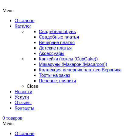
Menu
О салоне
Каталог
Свадебная обувь
Свадебные платья
Вечерние платья
Детские платья
Аксессуары
Капкейки (кексы (CupCake))
Макаруны (Макарон (Мacaroon))
Коллекция вечерних платьев Вероника
Торты на заказ
Печенье, пряники
Close
Новости
Услуги
Отзывы
Контакты
0
товаров
Menu
О салоне