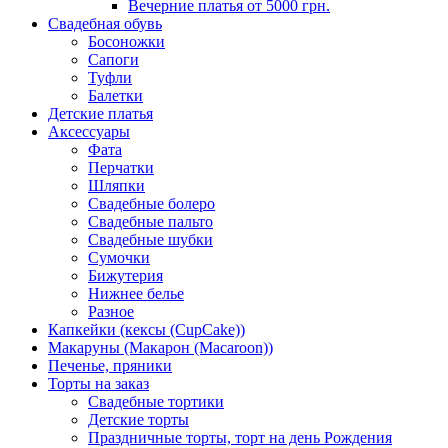
Вечерние платья от 5000 грн.
Свадебная обувь
Босоножки
Сапоги
Туфли
Балетки
Детские платья
Аксессуары
Фата
Перчатки
Шляпки
Свадебные болеро
Свадебные пальто
Свадебные шубки
Сумочки
Бижутерия
Нижнее белье
Разное
Капкейки (кексы (CupCake))
Макаруны (Макарон (Мacaroon))
Печенье, пряники
Торты на заказ
Свадебные тортики
Детские торты
Праздничные торты, торт на день Рождения