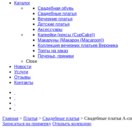
Каталог
Свадебная обувь
Свадебные платья
Вечерние платья
Детские платья
Аксессуары
Капкейки (кексы (CupCake))
Макаруны (Макарон (Мacaroon))
Коллекция вечерних платьев Вероника
Торты на заказ
Печенье, пряники
Close
Новости
Услуги
Отзывы
Контакты
Главная
>
Платья
>
Свадебные платья
>
Свадебные платья А-си
Записаться на примерку
Открыть колекцию