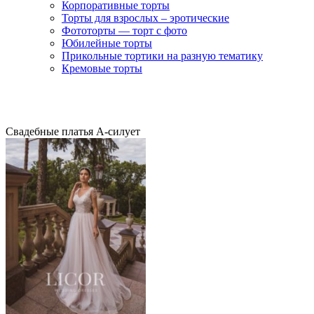
Корпоративные торты
Торты для взрослых – эротические
Фототорты — торт с фото
Юбилейные торты
Прикольные тортики на разную тематику
Кремовые торты
Свадебные платья А-силует