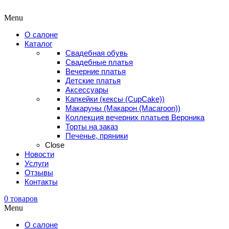
Menu
О салоне
Каталог
Свадебная обувь
Свадебные платья
Вечерние платья
Детские платья
Аксессуары
Капкейки (кексы (CupCake))
Макаруны (Макарон (Мacaroon))
Коллекция вечерних платьев Вероника
Торты на заказ
Печенье, пряники
Close
Новости
Услуги
Отзывы
Контакты
0
товаров
Menu
О салоне