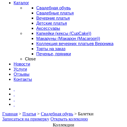
Каталог
Свадебная обувь
Свадебные платья
Вечерние платья
Детские платья
Аксессуары
Капкейки (кексы (CupCake))
Макаруны (Макарон (Мacaroon))
Коллекция вечерних платьев Вероника
Торты на заказ
Печенье, пряники
Close
Новости
Услуги
Отзывы
Контакты
Главная
>
Платья
>
Свадебная обувь
>
Балетки
Записаться на примерку
Открыть колекцию
Коллекции