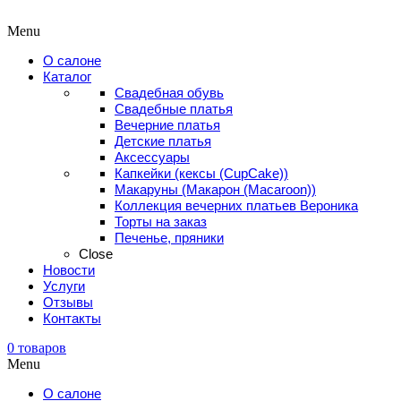
Menu
О салоне
Каталог
Свадебная обувь
Свадебные платья
Вечерние платья
Детские платья
Аксессуары
Капкейки (кексы (CupCake))
Макаруны (Макарон (Мacaroon))
Коллекция вечерних платьев Вероника
Торты на заказ
Печенье, пряники
Close
Новости
Услуги
Отзывы
Контакты
0
товаров
Menu
О салоне