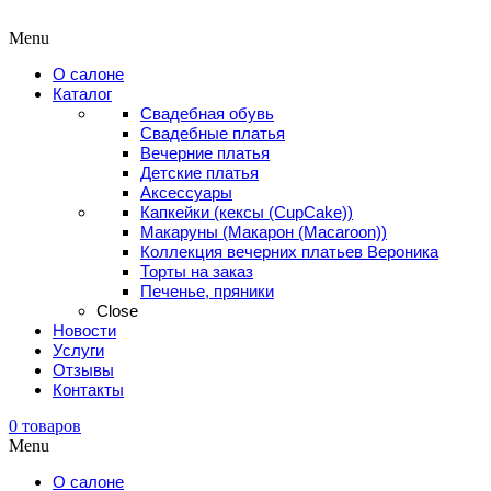
Menu
О салоне
Каталог
Свадебная обувь
Свадебные платья
Вечерние платья
Детские платья
Аксессуары
Капкейки (кексы (CupCake))
Макаруны (Макарон (Мacaroon))
Коллекция вечерних платьев Вероника
Торты на заказ
Печенье, пряники
Close
Новости
Услуги
Отзывы
Контакты
0
товаров
Menu
О салоне