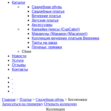
Каталог
Свадебная обувь
Свадебные платья
Вечерние платья
Детские платья
Аксессуары
Капкейки (кексы (CupCake))
Макаруны (Макарон (Мacaroon))
Коллекция вечерних платьев Вероника
Торты на заказ
Печенье, пряники
Close
Новости
Услуги
Отзывы
Контакты
Главная
>
Платья
>
Свадебная обувь
>
Босоножки
Записаться на примерку
Открыть колекцию
Коллекции