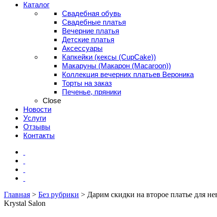
Каталог
Свадебная обувь
Свадебные платья
Вечерние платья
Детские платья
Аксессуары
Капкейки (кексы (CupCake))
Макаруны (Макарон (Мacaroon))
Коллекция вечерних платьев Вероника
Торты на заказ
Печенье, пряники
Close
Новости
Услуги
Отзывы
Контакты
Главная
>
Без рубрики
>
Дарим скидки на второе платье для не
Krystal Salon