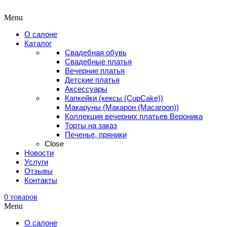
Menu
О салоне
Каталог
Свадебная обувь
Свадебные платья
Вечерние платья
Детские платья
Аксессуары
Капкейки (кексы (CupCake))
Макаруны (Макарон (Мacaroon))
Коллекция вечерних платьев Вероника
Торты на заказ
Печенье, пряники
Close
Новости
Услуги
Отзывы
Контакты
0
товаров
Menu
О салоне